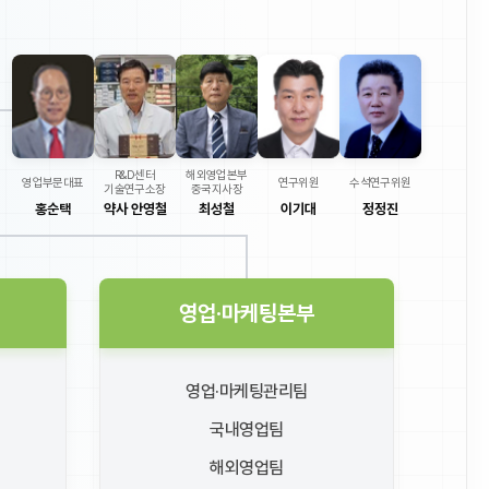
R&D센터
해외영업본부
영업부문대표
연구위원
수석연구위원
기술연구소장
중국지사장
홍순택
약사 안영철
최성철
이기대
정정진
영업·마케팅본부
영업·마케팅관리팀
국내영업팀
해외영업팀