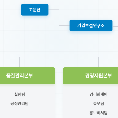
고문단
기업부설연구소
품질관리본부
경영지원본부
실험팀
경리회계팀
공정관리팀
총무팀
홍보비서팀