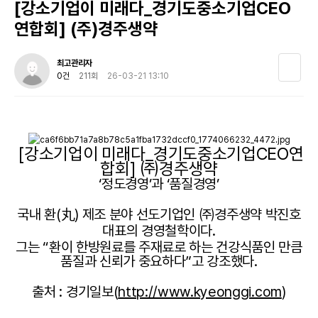
[강소기업이 미래다_경기도중소기업CEO
연합회] (주)경주생약
최고관리자
0건
211회
26-03-21 13:10
[강소기업이 미래다_경기도중소기업CEO연
합회] ㈜경주생약
‘정도경영’과 ‘품질경영’
국내 환(丸) 제조 분야 선도기업인 ㈜경주생약 박진호
대표의 경영철학이다.
그는 “환이 한방원료를 주재료로 하는 건강식품인 만큼
품질과 신뢰가 중요하다”고 강조했다.
출처 : 경기일보(
http://www.kyeonggi.com
)