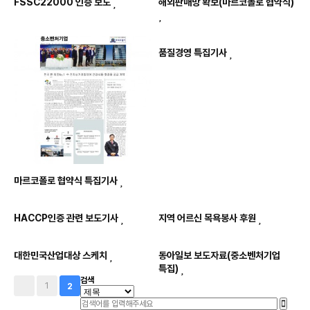
FSSC22000 인증 보도
해외판매망 확보(마르코폴로 협약식)
품질경영 특집기사
마르코폴로 협약식 특집기사
HACCP인증 관련 보도기사
지역 어르신 목욕봉사 후원
대한민국산업대상 스케치
동아일보 보도자료(중소벤처기업
특집)
검색
1
2