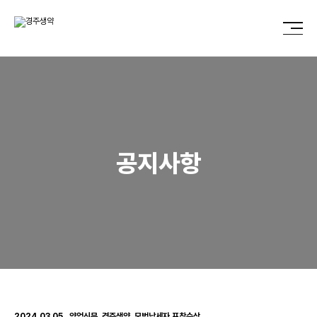
공지사항
2024.03.05._약업신문_경주생약, 모범납세자 표창수상