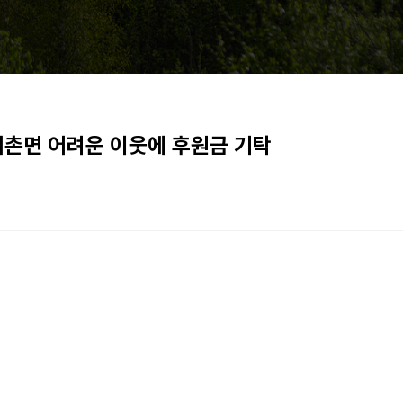
포천내촌면 어려운 이웃에 후원금 기탁