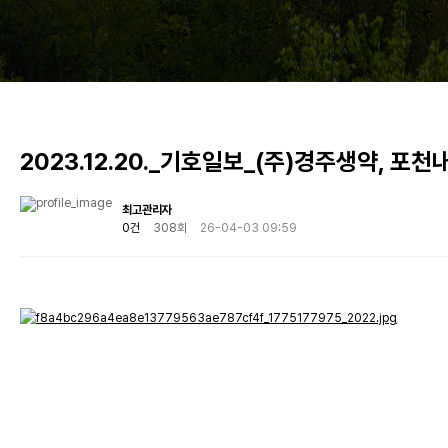
2023.12.20._기호일보_(주)경주생약, 
최고관리자
0건
308회
26-04-03 09:59